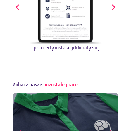
Opis oferty instalacji klimatyzacji
Wp
Zobacz nasze
pozostałe prace